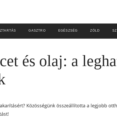
ZTARTÁS
GASZTRO
EGÉSZSÉG
ZÖLD
S
ecet és olaj: a leg
k
takarításért? Közösségünk összeállította a legjobb ott
tást!