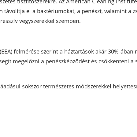
zetes tisztítószerekre. Az American Cleaning Institute
ávolítja el a baktériumokat, a penészt, valamint a z
gresszív vegyszerekkel szemben.
EEA) felmérése szerint a háztartások akár 30%-ában 
 segít megelőzni a penészképződést és csökkenteni a
áadásul sokszor természetes módszerekkel helyettesíth