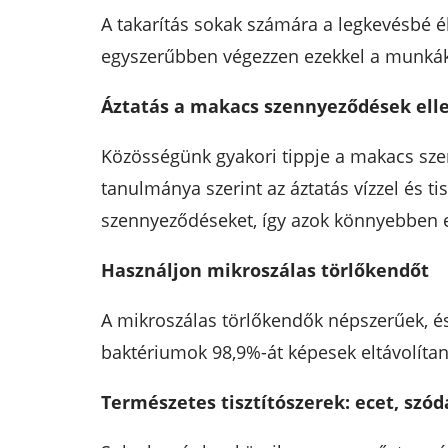
A takarítás sokak számára a legkevésbé él
egyszerűbben végezzen ezekkel a munkák
Áztatás a makacs szennyeződések ell
Közösségünk gyakori tippje a makacs sze
tanulmánya szerint az áztatás vízzel és tisz
szennyeződéseket, így azok könnyebben e
Használjon mikroszálas törlőkendőt
A mikroszálas törlőkendők népszerűek, és
baktériumok 98,9%-át képesek eltávolítani
Természetes tisztítószerek: ecet, szód