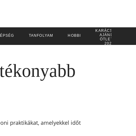
KARÁCSONYI
AJÁNDÉK
ZÉPSÉG
TANFOLYAM
HOBBI
ÖTLETEK
2026
hatékonyabb
honi praktikákat, amelyekkel időt