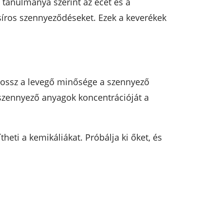
 tanulmánya szerint az ecet és a
síros szennyeződéseket. Ezek a keverékek
rossz a levegő minősége a szennyező
 szennyező anyagok koncentrációját a
eti a kemikáliákat. Próbálja ki őket, és