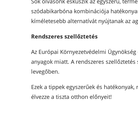
Sok olvasónk esküszik az egyszerű, termés
szódabikarbóna kombinációja hatékonyan t
kíméletesebb alternatívát nyújtanak az a
Rendszeres szellőztetés
Az Európai Környezetvédelmi Ügynökség (
anyagok miatt. A rendszeres szellőztetés
levegőben.
Ezek a tippek egyszerűek és hatékonyak, r
élvezze a tiszta otthon előnyeit!