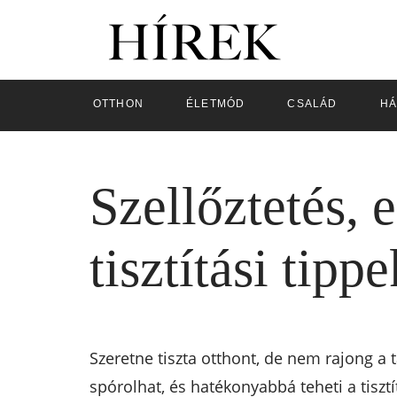
OTTHON
ÉLETMÓD
CSALÁD
HÁ
Szellőztetés, 
tisztítási tippe
Szeretne tiszta otthont, de nem rajong a 
spórolhat, és hatékonyabbá teheti a tisztí