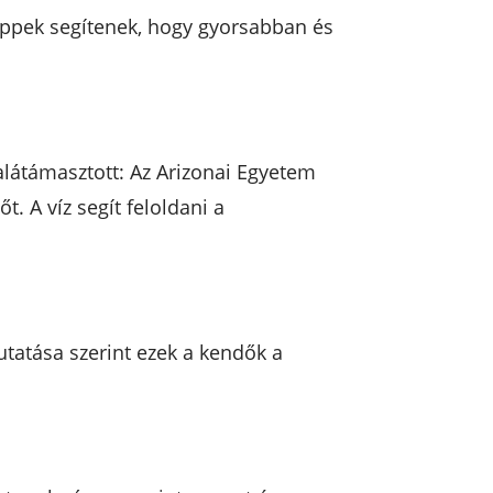
 tippek segítenek, hogy gyorsabban és
látámasztott: Az Arizonai Egyetem
t. A víz segít feloldani a
utatása szerint ezek a kendők a