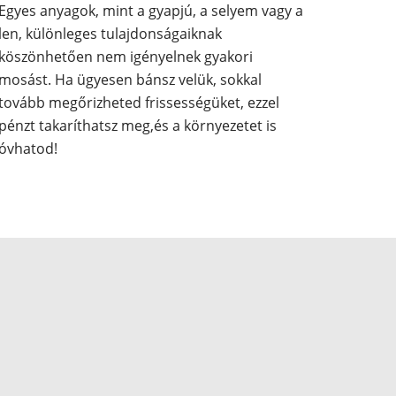
Egyes anyagok, mint a gyapjú, a selyem vagy a
len, különleges tulajdonságaiknak
köszönhetően nem igényelnek gyakori
mosást. Ha ügyesen bánsz velük, sokkal
tovább megőrizheted frissességüket, ezzel
pénzt takaríthatsz meg,és a környezetet is
óvhatod!