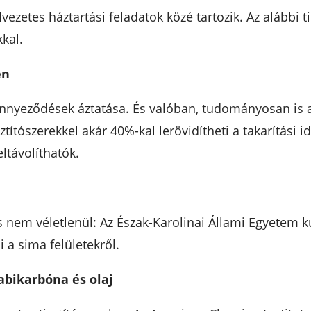
vezetes háztartási feladatok közé tartozik. Az alábbi
kal.
en
nnyeződések áztatása. És valóban, tudományosan is a
títószerekkel akár 40%-kal lerövidítheti a takarítási idő
ltávolíthatók.
 nem véletlenül: Az Észak-Karolinai Állami Egyetem k
 a sima felületekről.
abikarbóna és olaj