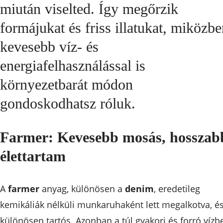
miután viselted. Így megőrzik
formájukat és friss illatukat, miközb
kevesebb víz- és
energiafelhasználással is
környezetbarát módon
gondoskodhatsz róluk.
Farmer: Kevesebb mosás, hosszab
élettartam
A
farmer
anyag, különösen a
denim
, eredetileg
kemikáliák nélküli munkaruhaként lett megalkotva, é
különösen tartós. Azonban a túl gyakori és forró vízb