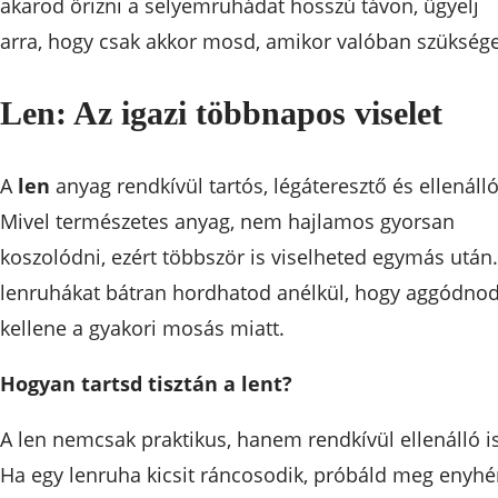
akarod őrizni a selyemruhádat hosszú távon, ügyelj
arra, hogy csak akkor mosd, amikor valóban szüksége
Len: Az igazi többnapos viselet
A
len
anyag rendkívül tartós, légáteresztő és ellenálló
Mivel természetes anyag, nem hajlamos gyorsan
koszolódni, ezért többször is viselheted egymás után.
lenruhákat bátran hordhatod anélkül, hogy aggódno
kellene a gyakori mosás miatt.
Hogyan tartsd tisztán a lent?
A len nemcsak praktikus, hanem rendkívül ellenálló is
Ha egy lenruha kicsit ráncosodik, próbáld meg enyh