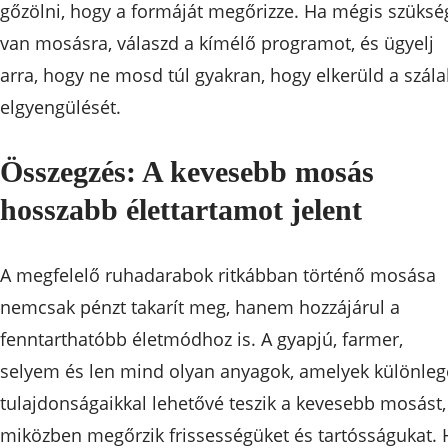
gőzölni, hogy a formáját megőrizze. Ha mégis szüksé
van mosásra, válaszd a kímélő programot, és ügyelj
arra, hogy ne mosd túl gyakran, hogy elkerüld a szála
elgyengülését.
Összegzés: A kevesebb mosás
hosszabb élettartamot jelent
A megfelelő ruhadarabok ritkábban történő mosása
nemcsak pénzt takarít meg, hanem hozzájárul a
fenntarthatóbb életmódhoz is. A gyapjú, farmer,
selyem és len mind olyan anyagok, amelyek különleg
tulajdonságaikkal lehetővé teszik a kevesebb mosást,
miközben megőrzik frissességüket és tartósságukat. 