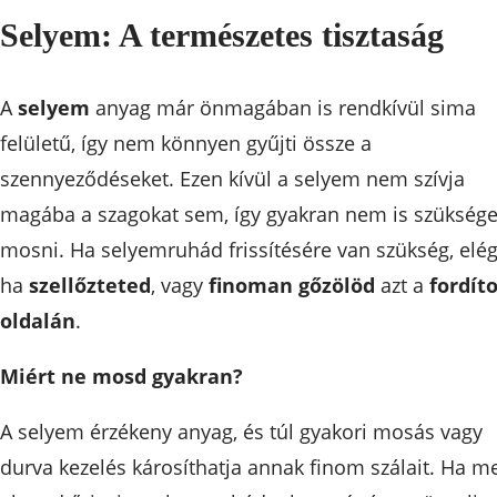
Selyem: A természetes tisztaság
A
selyem
anyag már önmagában is rendkívül sima
felületű, így nem könnyen gyűjti össze a
szennyeződéseket. Ezen kívül a selyem nem szívja
magába a szagokat sem, így gyakran nem is szükség
mosni. Ha selyemruhád frissítésére van szükség, elég
ha
szellőzteted
, vagy
finoman gőzölöd
azt a
fordíto
oldalán
.
Miért ne mosd gyakran?
A selyem érzékeny anyag, és túl gyakori mosás vagy
durva kezelés károsíthatja annak finom szálait. Ha m