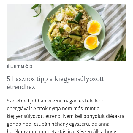
ÉLETMÓD
5 hasznos tipp a kiegyensúlyozott
étrendhez
Szeretnéd jobban érezni magad és tele lenni
energiával? A titok nyitja nem más, mint a
kiegyensúlyozott étrend! Nem kell bonyolult diétákra
gondolnod, csupán néhány egyszerű, de annál
hatékonyabb tipp betartására. Készen állsz, hogy