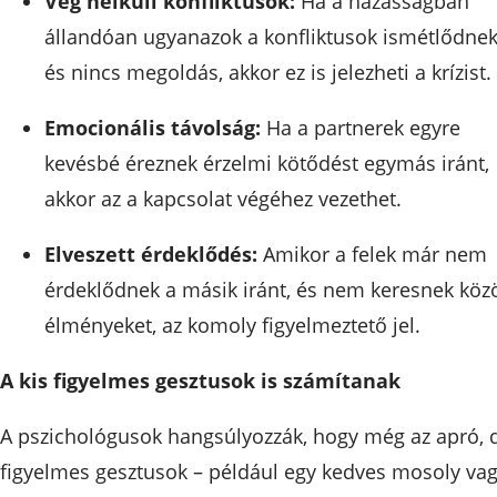
Vég nélküli konfliktusok:
Ha a házasságban
állandóan ugyanazok a konfliktusok ismétlődnek
és nincs megoldás, akkor ez is jelezheti a krízist.
Emocionális távolság:
Ha a partnerek egyre
kevésbé éreznek érzelmi kötődést egymás iránt,
akkor az a kapcsolat végéhez vezethet.
Elveszett érdeklődés:
Amikor a felek már nem
érdeklődnek a másik iránt, és nem keresnek köz
élményeket, az komoly figyelmeztető jel.
A kis figyelmes gesztusok is számítanak
A pszichológusok hangsúlyozzák, hogy még az apró, 
figyelmes gesztusok – például egy kedves mosoly va