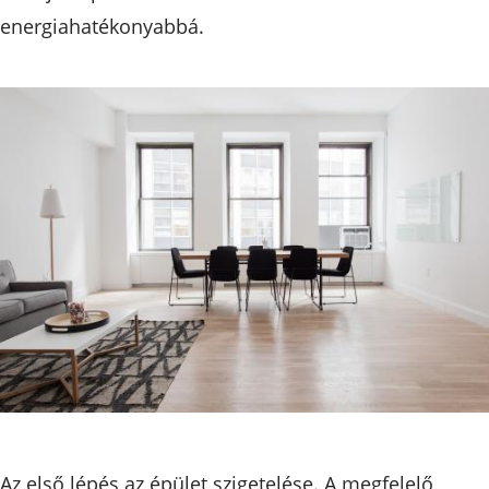
energiahatékonyabbá.
Az első lépés az épület szigetelése. A megfelelő