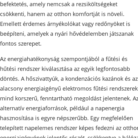
befektetés, amely nemcsak a rezsiköltségeket
csökkenti, hanem az otthon komfortját is növeli.
Emellett érdemes árnyékolókat vagy redőnyöket is
beépíteni, amelyek a nyári hővédelemben játszanak
fontos szerepet.
Az energiahatékonyság szempontjából a fűtési és
hűtési rendszer kiválasztása az egyik legfontosabb
döntés. A hőszivattyúk, a kondenzációs kazánok és az
alacsony energiaigényű elektromos fűtési rendszerek
mind korszerű, fenntartható megoldást jelentenek. A
alternatív energiaforrások, például a napenergia
hasznosítása is egyre népszerűbb. Egy megfelelően
telepített napelemes rendszer képes fedezni az ottho
energiaigényének jelentős részét, csökkentve a hálóza