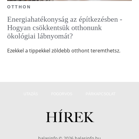
OTTHON
Energiahatékonyság az építkezésben -
Hogyan csökkentsük otthonunk
ökológiai lábnyomát?
Ezekkel a tippekkel zöldebb otthont teremthetsz.
UTAZÁS
FOGORVOS
PÁRKAPCSOLAT
halasinfo © 2026 halasinfo.hu