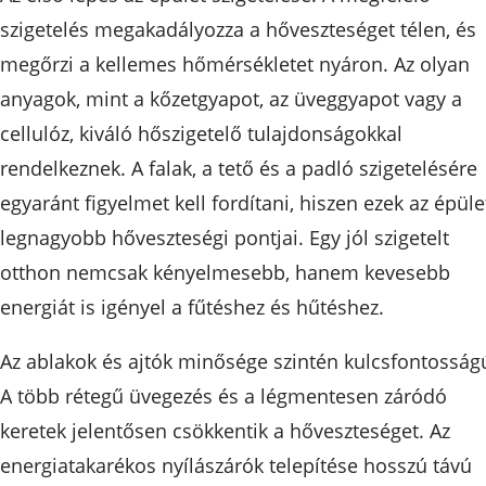
szigetelés megakadályozza a hőveszteséget télen, és
megőrzi a kellemes hőmérsékletet nyáron. Az olyan
anyagok, mint a kőzetgyapot, az üveggyapot vagy a
cellulóz, kiváló hőszigetelő tulajdonságokkal
rendelkeznek. A falak, a tető és a padló szigetelésére
egyaránt figyelmet kell fordítani, hiszen ezek az épüle
legnagyobb hőveszteségi pontjai. Egy jól szigetelt
otthon nemcsak kényelmesebb, hanem kevesebb
energiát is igényel a fűtéshez és hűtéshez.
Az ablakok és ajtók minősége szintén kulcsfontosság
A több rétegű üvegezés és a légmentesen záródó
keretek jelentősen csökkentik a hőveszteséget. Az
energiatakarékos nyílászárók telepítése hosszú távú